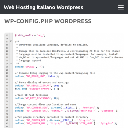
Web Hosting italiano Wordpress
Salta al contenuto
WP-CONFIG.PHP WORDPRESS